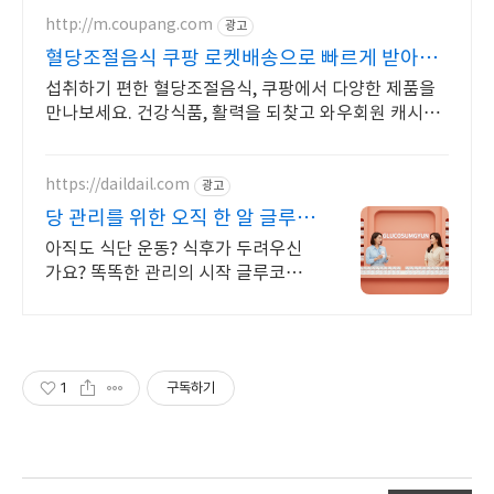
http://m.coupang.com
광고
혈당조절음식 쿠팡 로켓배송으로 빠르게 받아봐
요
섭취하기 편한 혈당조절음식, 쿠팡에서 다양한 제품을
만나보세요. 건강식품, 활력을 되찾고 와우회원 캐시적
립도 받으세요.
https://daildail.com
광고
당 관리를 위한 오직 한 알 글루코
섬균
아직도 식단 운동? 식후가 두려우신
가요? 똑똑한 관리의 시작 글루코섬
균 라이브커머스 12차 완판 행진
1
구독하기