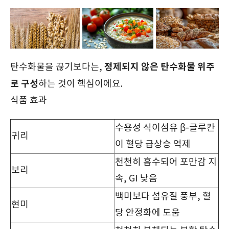
정제되지 않은 탄수화물 위주
탄수화물을 끊기보다는,
로 구성
하는 것이 핵심이에요.
식품 효과
수용성 식이섬유 β-글루칸
귀리
이 혈당 급상승 억제
천천히 흡수되어 포만감 지
보리
속, GI 낮음
백미보다 섬유질 풍부, 혈
현미
당 안정화에 도움