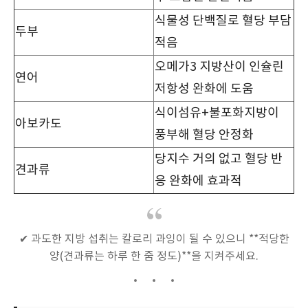
식물성 단백질로 혈당 부담
두부
적음
오메가3 지방산이 인슐린
연어
저항성 완화에 도움
식이섬유+불포화지방이
아보카도
풍부해 혈당 안정화
당지수 거의 없고 혈당 반
견과류
응 완화에 효과적
✔ 과도한 지방 섭취는 칼로리 과잉이 될 수 있으니 **적당한
양(견과류는 하루 한 줌 정도)**을 지켜주세요.