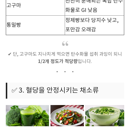
천천히 분해되는 복합 탄수
고구마
화물로 GI 낮음
정제빵보다 당지수 낮고,
통밀빵
포만감 오래감
✔ 단, 고구마도 지나치게 먹으면 탄수화물 섭취 과잉이 되니
1/2개 정도가 적당량
입니다.
✅ 3. 혈당을 안정시키는 채소류