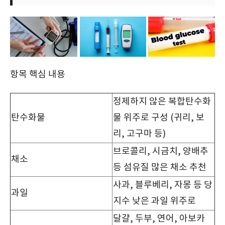
항목 핵심 내용
정제하지 않은 복합탄수화
탄수화물
물 위주로 구성 (귀리, 보
리, 고구마 등)
브로콜리, 시금치, 양배추
채소
등 섬유질 많은 채소 추천
사과, 블루베리, 자몽 등 당
과일
지수 낮은 과일 위주로
달걀, 두부, 연어, 아보카