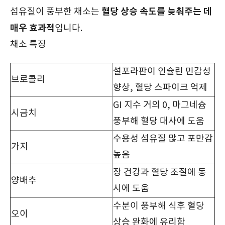
혈당 상승 속도를 늦춰주는 데
섬유질이 풍부한 채소는
매우 효과적
입니다.
채소 특징
설포라판이 인슐린 민감성
브로콜리
향상, 혈당 스파이크 억제
GI 지수 거의 0, 마그네슘
시금치
풍부해 혈당 대사에 도움
수용성 섬유질 많고 포만감
가지
높음
장 건강과 혈당 조절에 동
양배추
시에 도움
수분이 풍부해 식후 혈당
오이
상승 완화에 유리함