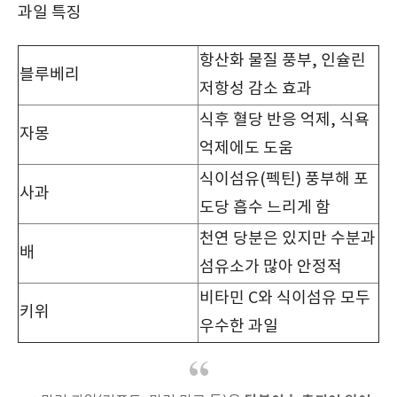
과일 특징
항산화 물질 풍부, 인슐린
블루베리
저항성 감소 효과
식후 혈당 반응 억제, 식욕
자몽
억제에도 도움
식이섬유(펙틴) 풍부해 포
사과
도당 흡수 느리게 함
천연 당분은 있지만 수분과
배
섬유소가 많아 안정적
비타민 C와 식이섬유 모두
키위
우수한 과일