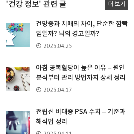
'건강 정보'
관련 글
더 보기
건망증과 치매의 차이, 단순한 깜빡
임일까? 뇌의 경고일까?
2025.04.25
아침 공복혈당이 높은 이유 – 원인
분석부터 관리 방법까지 상세 정리
2025.04.17
전립선 비대증 PSA 수치 – 기준과
해석법 정리
2025.04.11