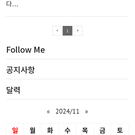
다...
1
Follow Me
공지사항
달력
«
2024/11
»
일
월
화
수
목
금
토